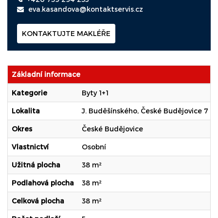
eva.kasandova@kontaktservis.cz
KONTAKTUJTE MAKLÉŘE
Základní informace
Kategorie
Byty 1+1
Lokalita
J. Buděšínského, České Budějovice 7
Okres
České Budějovice
Vlastnictví
Osobní
Užitná plocha
38 m²
Podlahová plocha
38 m²
Celková plocha
38 m²