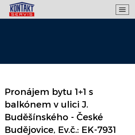
Toggl
navig
Pronájem bytu 1+1 s
balkónem v ulici J.
Buděšínského - České
Budějovice, Ev.č.: EK-7931