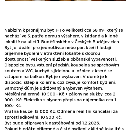
Nabízím k pronájmu byt 1+1 o velikosti cca 38 m², který se
nachází ve 3. patře domu s výtahem, v žádané a klidné
lokalitě na ulici J. Buděšínského v Českých Budějovicích.
Byt je ideální pro jednotlivce nebo pár, kteří hledají
příjemné bydlení v atraktivní lokalitě s dobrou
dostupností veškerých služeb a občanské vybavenosti.
Dispozice bytu: vstupní předsíň, koupelna se sprchovým
koutem a WC, kuchyň s jídelnou a ložnice z které se
vstupem na balkon. Byt je nevybaven. V domě je k
dispozici sklep a kolárna, což zvyšuje komfort bydlení.
Samotný dům je udržovaný a vybaven výtahem.
Měsíční nájemné: 10 500,- Kč + zálohy na služby: cca 2
900,- Kč. Elektrika s plynem přepis na nájemníka cca 1
100,- Kč.
Vratná kauce: 15 000 Kč. Odměna realitní kanceláři za
zprostředkování: 10 500 Kč.
Byt bude připraven k nastěhování od 1.2.2026.
Pokud hledáte příjemné a čisté bydlení v klidné lokalitě s