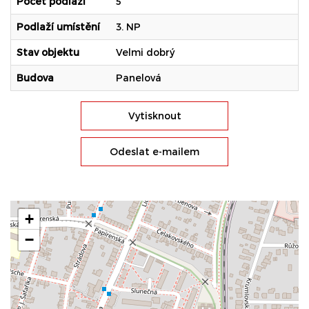
Počet podlaží
5
Podlaží umístění
3. NP
Stav objektu
Velmi dobrý
Budova
Panelová
Vytisknout
Odeslat e-mailem
+
−