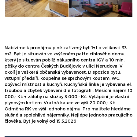
Nabízíme k pronájmu plně zařízený byt 1+1 o velikosti 33
m2. Byt je situován ve zvýšeném patře cihlového domu,
který je situován poblíž nákupního centra IGY a 10 min.
pěšky do centra Českých Budějovic v ulici Nerudova. V
okolí je veškerá občanská vybavenost. Dispozice bytu:
vstupní předsíň, koupelna se sprchovým koutem, WC,
obývací místnost a kuchyň. Kuchyňská linka je vybavena el.
troubou a zbytek vybavení dle fotografií. Měsíční nájem 10
000,- Kč + zálohy na služby 3 000,- Kč. Vytápění je vlastní
plynovým kotlem. Vratná kauce ve výši 20 000,- Kč.
Odměna RK ve výši jednoho nájmu. Pro majitele hledáme
slušné a spolehlivé nájemníky. Nejlépe jednoho pracujícího
člověka. Byt je volný od 15.3.2026