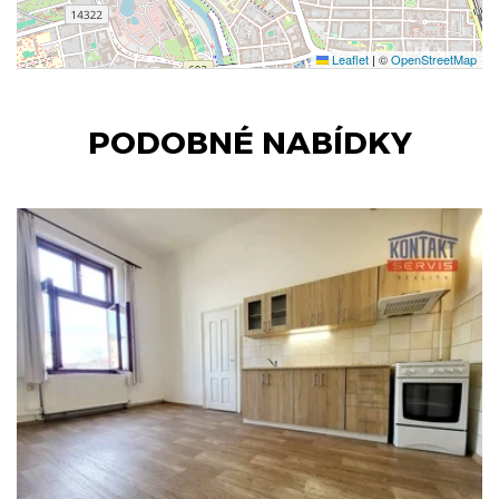
Leaflet
|
©
OpenStreetMap
PODOBNÉ NABÍDKY