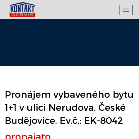
Toggl
navig
Pronájem vybaveného bytu
1+1 v ulici Nerudova, České
Budějovice, Ev.č.: EK-8042
pronajato