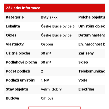
Základní informace
Kategorie
Byty 2+kk
Poloha objektu
Lokalita
České Budějovice 3
Umístění objektu
Okres
České Budějovice
Datum nastěhová
Vlastnictví
Osobní
En. náročnost b.
Užitná plocha
38 m²
Zařízený
Podlahová plocha
38 m²
Sklep
Počet podlaží
2
Telekomunikace
Podlaží umístění
1. NP
Voda
Stav objektu
Velmi dobrý
Elektřina
Budova
Cihlová