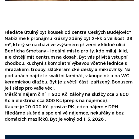
Hledáte útulný byt kousek od centra Českých Budějovic?
Nabízíme k pronájmu krásný zděný byt 2+kk o velikosti 38
m², který se nachází ve zvýšeném přízemí v klidné ulici
Bedřicha Smetany – ideální místo pro ty, kdo milují klid,
ale chtějí mít centrum na dosah. Byt vás přivítá vstupní
chodbou, kuchyní s kompletní výbavou včetně lednice s
mrazákem, trouby, sklokeramické desky a mikrovlnky. Na
podlahách najdete kvalitní laminát, v koupelně a na WC
keramickou dlažbu. Byt je z větší části zařízený. Bonusem
je i sklep pro vaše věci.
Měsíční nájem činí 11 500 Kč, zálohy na služby cca 2 800
Kč a elektřina cca 800 Kč (přepis na nájemce).
Kauce je 20 000 Kč, provize RK jeden nájem + DPH.
Hledáme slušné a spolehlivé nájemce, nekuřáky a bez
domácích mazlíčků. Byt je volný od 1. 3. 2026 .