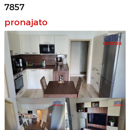
7857
pronajato