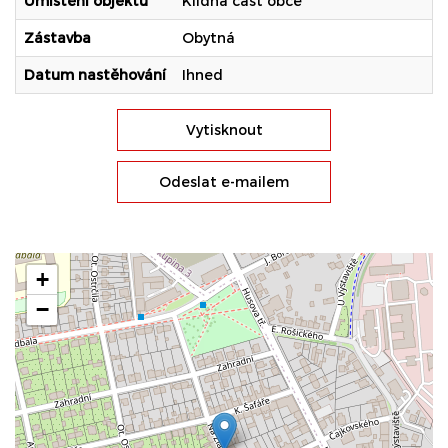
Umístění objektu
Klidná část obce
Zástavba
Obytná
Datum nastěhování
Ihned
Vytisknout
Odeslat e-mailem
+
−