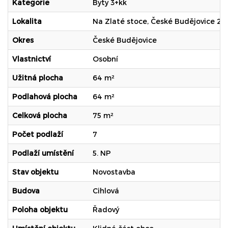
Kategorie
Byty 3+kk
Lokalita
Na Zlaté stoce, České Budějovice 2
Okres
České Budějovice
Vlastnictví
Osobní
Užitná plocha
64 m²
Podlahová plocha
64 m²
Celková plocha
75 m²
Počet podlaží
7
Podlaží umístění
5. NP
Stav objektu
Novostavba
Budova
Cihlová
Poloha objektu
Řadový