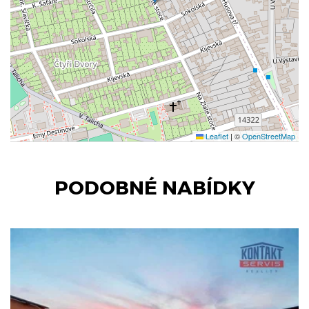
Leaflet
|
©
OpenStreetMap
PODOBNÉ NABÍDKY