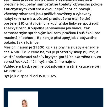
předsíně, koupelny, samostatné toalety, obývacího pokoje
s kuchyňským koutem a dvou neprůchozích pokojů.
Všechny místnosti jsou pečlivě navrženy a vybaveny
nábytkem na míru, včetně prodloužené manželské
postele (210 cm) v ložnici a kuchyňské linky se spotřebiči
značky Bosch. Koupelna je vybavena jak vanou, tak
samostatným sprchovým koutem, pračkou i sušičkou pro
maximální pohodlí. Balkon je přístupný jak z obývacího
pokoje, tak z ložnice.
Měsíční nájem je 21 500 Kč + zálohy na služby a energie
cca 4 500 Kč. V ceně nájmu je prostorný sklep (9,1 m²) a
vnitřní parkovací stání v krytých garážích. Odměna RK za
zprostředkování činí výši měsíčního nájmu.
Vzhledem k vybavení je požadována vratná kauce ve výši
40 000 Kč.
Byt je k dispozici od 15.10.2025.