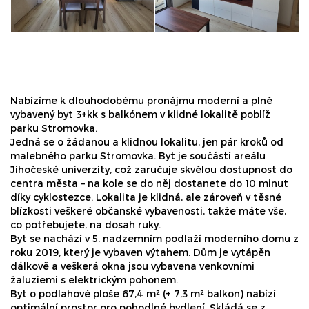
Nabízíme k dlouhodobému pronájmu moderní a plně
vybavený byt 3+kk s balkónem v klidné lokalitě poblíž
parku Stromovka.
Jedná se o žádanou a klidnou lokalitu, jen pár kroků od
malebného parku Stromovka. Byt je součástí areálu
Jihočeské univerzity, což zaručuje skvělou dostupnost do
centra města – na kole se do něj dostanete do 10 minut
díky cyklostezce. Lokalita je klidná, ale zároveň v těsné
blízkosti veškeré občanské vybavenosti, takže máte vše,
co potřebujete, na dosah ruky.
Byt se nachází v 5. nadzemním podlaží moderního domu z
roku 2019, který je vybaven výtahem. Dům je vytápěn
dálkově a veškerá okna jsou vybavena venkovními
žaluziemi s elektrickým pohonem.
Byt o podlahové ploše 67,4 m² (+ 7,3 m² balkon) nabízí
optimální prostor pro pohodlné bydlení. Skládá se z