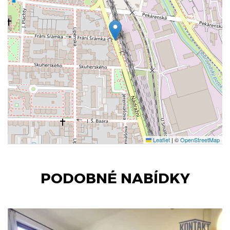
Leaflet
|
©
OpenStreetMap
PODOBNÉ NABÍDKY