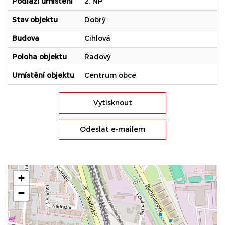
Podlaží umístění
2. NP
Stav objektu
Dobrý
Budova
Cihlová
Poloha objektu
Řadový
Umístění objektu
Centrum obce
Vytisknout
Odeslat e-mailem
+
−