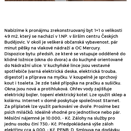
Nabízíme k pronájmu zrekonstruovaný byt 1+1 o velikosti
49 m2, který se nachází v 1.NP. v širším centru Českých
Budějovic. V okolí je veškerá občanská vybavenost, pár
minut pěšky na vlakové nádraží a OC Mercury.
Dispozice bytu: předsíň, ze které se vstupuje odděleně do
klidné ložnice (okna do dvora) a do kuchyně orientované
do Nádražní ulice. V kuchyňské lince jsou vestavné
spotřebiče (varná elektrická deska, elektrická trouba,
digestoř) a příprava na myčku. V koupelně je sprchový
kout i toaleta. Je zde také přípojka na pračku a sušičku.
Okna jsou nová a protihluková. Ohřev vody zajišťuje
elektrický bojler, topení elektrický kotel. Lze využít sklep a
kolárnu. Internet v domě poskytuje společnost Starnet.
Za příplatek lze využít parkování ve dvoře. Prosíme bez
psích miláčků. Ideálně vhodné pro jednotlivce nebo pár.
Měsíční nájemné je 10.000, - Kč. Zálohy na služby pro
jednu osobu činí 730,- Kč. Předpokládaná výše záloh
elektřiny cca 4.000, - Kč. PENB: D. Smlouva na dodávku