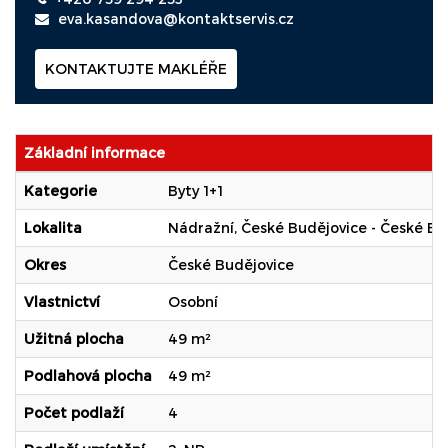
eva.kasandova@kontaktservis.cz
KONTAKTUJTE MAKLÉŘE
Základní informace
Kategorie
Byty 1+1
Lokalita
Nádražní, České Budějovice - České Bu
Okres
České Budějovice
Vlastnictví
Osobní
Užitná plocha
49 m²
Podlahová plocha
49 m²
Počet podlaží
4