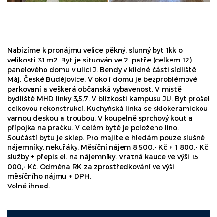
Nabízíme k pronájmu velice pěkný, slunný byt 1kk o
velikosti 31 m2. Byt je situován ve 2. patře (celkem 12)
panelového domu v ulici J. Bendy v klidné části sídliště
Máj, České Budějovice. V okolí domu je bezproblémové
parkovaní a veškerá občanská vybavenost. V místě
bydliště MHD linky 3,5,7. V blízkosti kampusu JU. Byt prošel
celkovou rekonstrukcí. Kuchyňská linka se sklokeramickou
varnou deskou a troubou. V koupelně sprchový kout a
přípojka na pračku. V celém bytě je položeno lino.
Součástí bytu je sklep. Pro majitele hledám pouze slušné
nájemníky, nekuřáky. Měsíční nájem 8 500,- Kč + 1 800,- Kč
služby + přepis el. na nájemníky. Vratná kauce ve výši 15
000,- Kč. Odměna RK za zprostředkování ve výši
měsíčního nájmu + DPH.
Volné ihned.