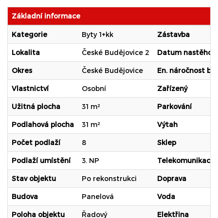
Základní informace
Kategorie
Byty 1+kk
Zástavba
Lokalita
České Budějovice 2
Datum nastěhov
Okres
České Budějovice
En. náročnost b.
Vlastnictví
Osobní
Zařízený
Užitná plocha
31 m²
Parkování
Podlahová plocha
31 m²
Výtah
Počet podlaží
8
Sklep
Podlaží umístění
3. NP
Telekomunikace
Stav objektu
Po rekonstrukci
Doprava
Budova
Panelová
Voda
Poloha objektu
Řadový
Elektřina