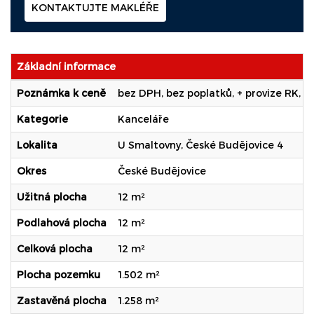
KONTAKTUJTE MAKLÉŘE
Základní informace
Poznámka k ceně
bez DPH, bez poplatků, + provize RK, b
Kategorie
Kanceláře
Lokalita
U Smaltovny, České Budějovice 4
Okres
České Budějovice
Užitná plocha
12 m²
Podlahová plocha
12 m²
Celková plocha
12 m²
Plocha pozemku
1.502 m²
Zastavěná plocha
1.258 m²