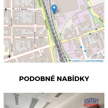
Leaflet
|
©
OpenStreetMap
PODOBNÉ NABÍDKY