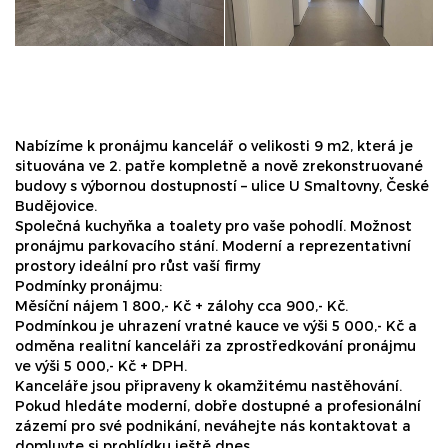
Nabízíme k pronájmu kancelář o velikosti 9 m2, která je
situována ve 2. patře kompletně a nově zrekonstruované
budovy s výbornou dostupností – ulice U Smaltovny, České
Budějovice.
Společná kuchyňka a toalety pro vaše pohodlí. Možnost
pronájmu parkovacího stání. Moderní a reprezentativní
prostory ideální pro růst vaší firmy
Podmínky pronájmu:
Měsíční nájem 1 800,- Kč + zálohy cca 900,- Kč.
Podmínkou je uhrazení vratné kauce ve výši 5 000,- Kč a
odměna realitní kanceláři za zprostředkování pronájmu
ve výši 5 000,- Kč + DPH.
Kanceláře jsou připraveny k okamžitému nastěhování.
Pokud hledáte moderní, dobře dostupné a profesionální
zázemí pro své podnikání, neváhejte nás kontaktovat a
domluvte si prohlídku ještě dnes.