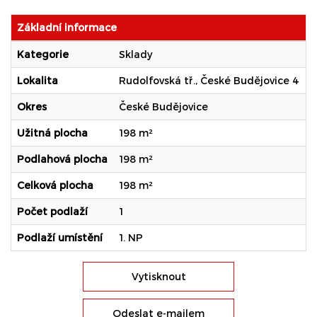
Základní informace
Kategorie
Sklady
S
Lokalita
Rudolfovská tř., České Budějovice 4
B
Okres
České Budějovice
T
Užitná plocha
198 m²
U
Podlahová plocha
198 m²
Z
Celková plocha
198 m²
D
Počet podlaží
1
E
Podlaží umístění
1. NP
Vytisknout
Odeslat e-mailem